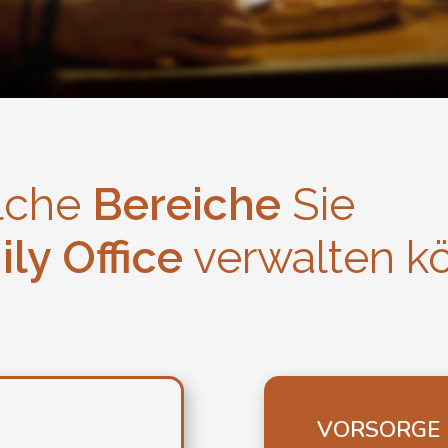
elche
Bereiche
Sie
ly Office
verwalten k
VORSORGE