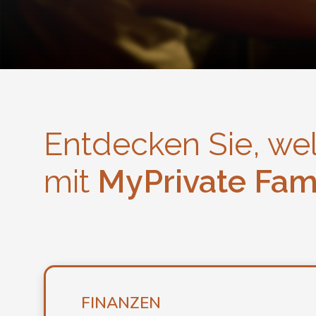
Entdecken Sie, w
mit
MyPrivate Fami
FINANZEN