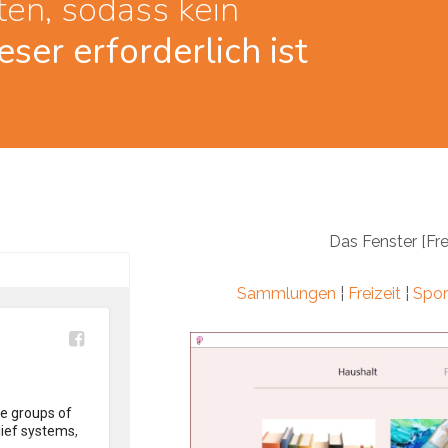
ten, sodass kein
ser erforderlich ist
Das Fenster [Fre
Sammlungen
¦
Freizeit
¦
Spor
e groups of 
ief systems, 