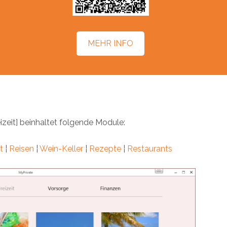
MEHR INFO
izeit] beinhaltet folgende Module:
t
¦
Reisen
¦
Wein-Keller
¦
Rezepte
¦
Restaurants