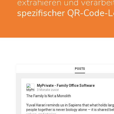
extrahieren und verarbei
spezifischer QR-Code-Le
POSTS
MyPrivate - Family Office Software
3 Monate zuvor
The Family Is Not a Monolith

Yuval Harari reminds us in Sapiens that what holds larg
people together is never biology alone — it is shared bel