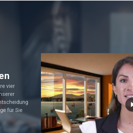
en
re vier
nserer
Entscheidung
ge für Sie